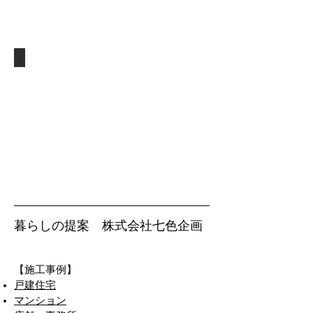
【期
間
三
間
10
田
１
日
市】
０
間】
【費
日
【リ
用
間】
ノ
更新中
100
【改
ベ
万
装
ー
円】
工
シ
【期
事】
ョ
間
ン
14
工
日
事】
間】
【リ
フ
ォ
暮らしの提案 株式会社七色企画
ー
ム
工
​【施工事例】
事】
戸建住宅
マンション