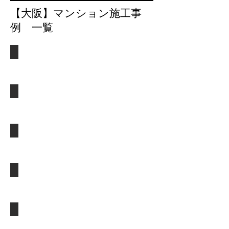
​【大阪】マンション施工事
例 一覧
改装工事
【大
阪
府
内装工事
大
【大
阪
阪
市】
府
【費
床・クロス貼替工事
箕
用
【大
面
３
阪
市】
０
市
【費
更新中
万
旭
用
円】
区】
80
【期
【費
万
間
用
更新中
円】