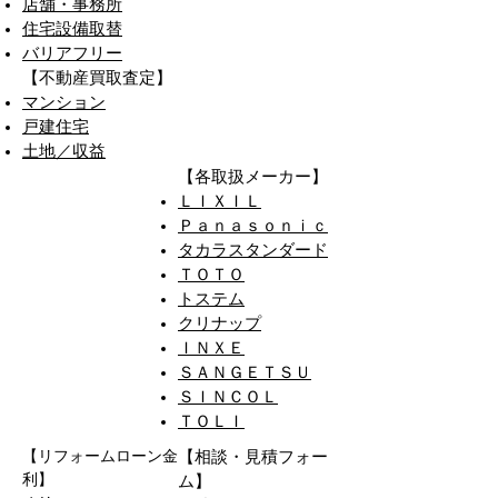
店舗・事務所
住宅設備取替
バリアフリー
【不動産買取査定】
マンション
戸建住宅
​土地／収益
​【各取扱メーカー】
ＬＩＸＩＬ
Ｐａｎａｓｏｎｉｃ
タカラスタンダード
ＴＯＴＯ
​トステム
​クリナップ
ＩＮＸＥ
ＳＡＮＧＥＴＳＵ
ＳＩＮＣＯＬ
​ＴＯＬＩ
【リフォームローン金
​【相談・見積フォー
利】
ム】