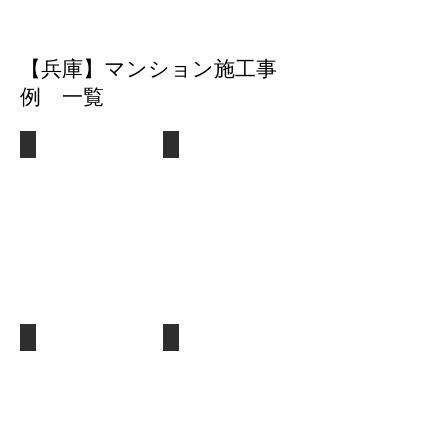
７
25
【期
日
万
間
間】
円】
5
​【兵庫】マンション施工事
【期
日】
間
例 一覧
【建
2
具
日
取
間】
替
改装工事
リノベーション工事
【兵
【兵
エ
庫
庫
コ
県
県
カ
西
西
ラ
宮
宮
ッ
市】
市】
ト
【費
【費
施
用
用
工】
リフォーム工事
更新中
４
75
０
万
【兵
万
円】
庫
円】
【期
県