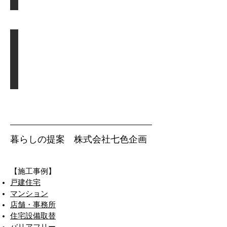
り
バリアフリー
フ
【ご
ォ
相
ー
談】
ム】
【見
※
積
リ
り
住宅設備取替
ノ
フ
ベ
【ご
ォ
ー
相
ー
シ
談】
暮らしの提案 株式会社七色企画
ム】
ョ
【見
ン
積
​【施工事例】
り
戸建住宅
改
フ
マンション
装
ォ
店舗・事務所
も
ー
住宅設備取替
こ
ム】