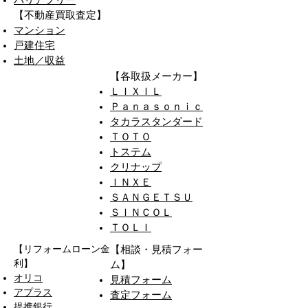
バリアフリー
ち
【不動産買取査定】
ら
マンション
戸建住宅
か
​土地／収益
ら
​【各取扱メーカー】
ＬＩＸＩＬ
Ｐａｎａｓｏｎｉｃ
タカラスタンダード
ＴＯＴＯ
​トステム
​クリナップ
ＩＮＸＥ
ＳＡＮＧＥＴＳＵ
ＳＩＮＣＯＬ
​ＴＯＬＩ
【リフォームローン金
​【相談・見積フォー
利】
ム】
オリコ
​見積フォーム
アプラス
査定フォーム
​提携銀行